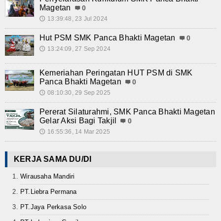
Magetan
0
13:39:48, 23 Jul 2024
🕔
Hut PSM SMK Panca Bhakti Magetan
0
13:24:09, 27 Sep 2024
🕔
Kemeriahan Peringatan HUT PSM di SMK
Panca Bhakti Magetan
0
08:10:30, 29 Sep 2025
🕔
Pererat Silaturahmi, SMK Panca Bhakti Magetan
Gelar Aksi Bagi Takjil
0
16:55:36, 14 Mar 2025
🕔
KERJA SAMA DU/DI
Wirausaha Mandiri
PT.Liebra Permana
PT.Jaya Perkasa Solo