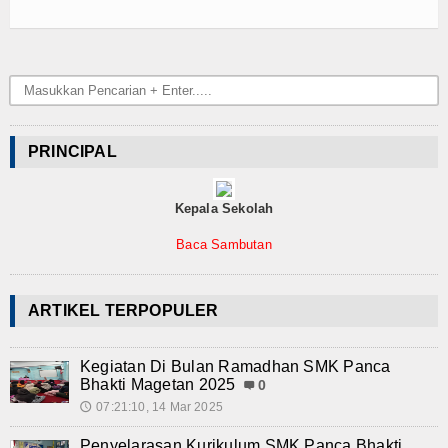
Teknologi
SMK-KU
Video
Album Foto
PRINCIPAL
E-Learning
Kepala Sekolah
Agenda
Baca Sambutan
Alumni
ARTIKEL TERPOPULER
Konsultasi
Hubungi Kami
Kegiatan Di Bulan Ramadhan SMK Panca
Bhakti Magetan 2025
0
07:21:10, 14 Mar 2025
🕔
Penyelarasan Kurikulum SMK Panca Bhakti