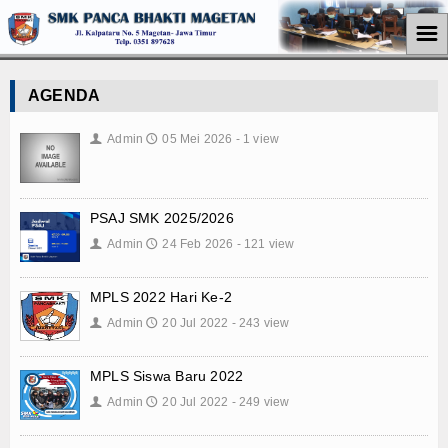
☰
Home
AGENDA
Jurusan
Admin
05 Mei 2026 - 1 view
👤
🕔
Teknik Komputer Jaringan
Perkantoran
PSAJ SMK 2025/2026
Admin
24 Feb 2026 - 121 view
👤
🕔
Akuntansi
Pemasaran
MPLS 2022 Hari Ke-2
Admin
20 Jul 2022 - 243 view
👤
🕔
Berita
MPLS Siswa Baru 2022
Pendidikan
Admin
20 Jul 2022 - 249 view
👤
🕔
Ekonomi