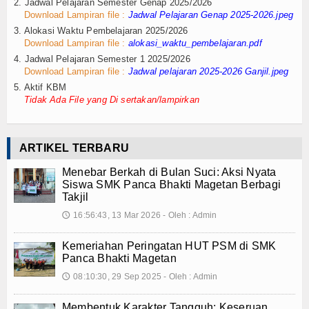
2. Jadwal Pelajaran Semester Genap 2025/2026
Teknologi
Download Lampiran file :
Jadwal Pelajaran Genap 2025-2026.jpeg
3. Alokasi Waktu Pembelajaran 2025/2026
SMK-KU
Download Lampiran file :
alokasi_waktu_pembelajaran.pdf
4. Jadwal Pelajaran Semester 1 2025/2026
Download Lampiran file :
Jadwal pelajaran 2025-2026 Ganjil.jpeg
Video
5. Aktif KBM
Tidak Ada File yang Di sertakan/lampirkan
Album Foto
E-Learning
ARTIKEL TERBARU
Agenda
Menebar Berkah di Bulan Suci: Aksi Nyata
Siswa SMK Panca Bhakti Magetan Berbagi
Alumni
Takjil
16:56:43, 13 Mar 2026 - Oleh : Admin
🕔
Konsultasi
Kemeriahan Peringatan HUT PSM di SMK
Hubungi Kami
Panca Bhakti Magetan
08:10:30, 29 Sep 2025 - Oleh : Admin
🕔
Membentuk Karakter Tangguh: Keseruan