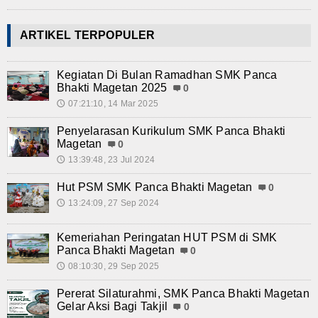
ARTIKEL TERPOPULER
Kegiatan Di Bulan Ramadhan SMK Panca
Bhakti Magetan 2025
0
07:21:10, 14 Mar 2025
🕔
Penyelarasan Kurikulum SMK Panca Bhakti
Magetan
0
13:39:48, 23 Jul 2024
🕔
Hut PSM SMK Panca Bhakti Magetan
0
13:24:09, 27 Sep 2024
🕔
Kemeriahan Peringatan HUT PSM di SMK
Panca Bhakti Magetan
0
08:10:30, 29 Sep 2025
🕔
Pererat Silaturahmi, SMK Panca Bhakti Magetan
Gelar Aksi Bagi Takjil
0