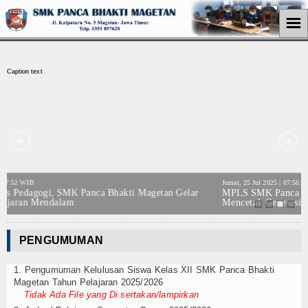
☰
Home
Caption text
Caption text
Ca
Jurusan
Teknik Komputer Jaringan
Perkantoran
Akuntansi
Jumat, 25 Jul 2025 | 07:56:29 WIB
MPLS SMK Panca Bhakti Magetan 2025/2026: Langkah Awal
Mencetak Generasi KAMI yang Unggul
Pemasaran
Berita
PENGUMUMAN
Pendidikan
1. Pengumuman Kelulusan Siswa Kelas XII SMK Panca Bhakti
Magetan Tahun Pelajaran 2025/2026
Ekonomi
Tidak Ada File yang Di sertakan/lampirkan