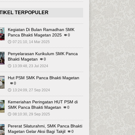
TIKEL TERPOPULER
Kegiatan Di Bulan Ramadhan SMK
Panca Bhakti Magetan 2025
0
07:21:10, 14 Mar 2025
🕔
Penyelarasan Kurikulum SMK Panca
Bhakti Magetan
0
13:39:48, 23 Jul 2024
🕔
Hut PSM SMK Panca Bhakti Magetan
0
13:24:09, 27 Sep 2024
🕔
Kemeriahan Peringatan HUT PSM di
SMK Panca Bhakti Magetan
0
08:10:30, 29 Sep 2025
🕔
Pererat Silaturahmi, SMK Panca Bhakti
Magetan Gelar Aksi Bagi Takjil
0