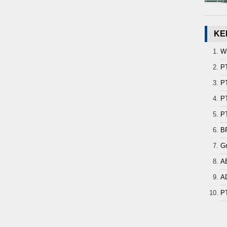
KE
Wi
P
PT
PT
PT
B
G
A
A
P