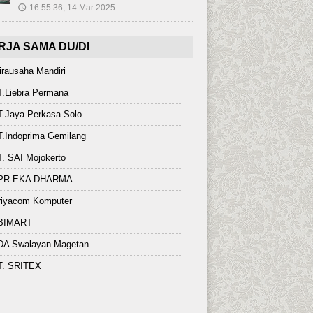
16:55:36, 14 Mar 2025
🕔
RJA SAMA DU/DI
rausaha Mandiri
T.Liebra Permana
.Jaya Perkasa Solo
.Indoprima Gemilang
. SAI Mojokerto
PR-EKA DHARMA
riyacom Komputer
BIMART
DA Swalayan Magetan
T. SRITEX