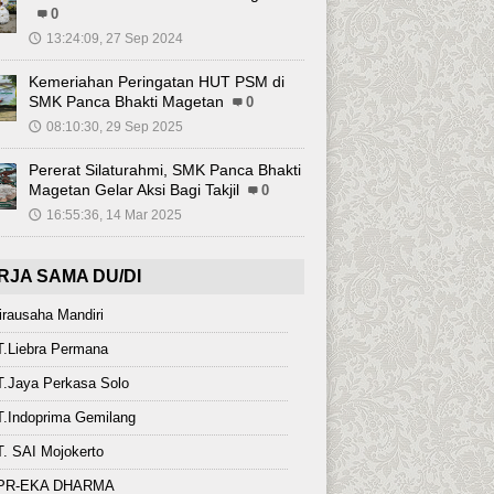
0
13:24:09, 27 Sep 2024
🕔
Kemeriahan Peringatan HUT PSM di
SMK Panca Bhakti Magetan
0
08:10:30, 29 Sep 2025
🕔
Pererat Silaturahmi, SMK Panca Bhakti
Magetan Gelar Aksi Bagi Takjil
0
16:55:36, 14 Mar 2025
🕔
RJA SAMA DU/DI
rausaha Mandiri
T.Liebra Permana
.Jaya Perkasa Solo
.Indoprima Gemilang
. SAI Mojokerto
PR-EKA DHARMA