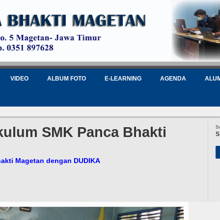
VIDEO
ALBUM FOTO
E-LEARNING
AGENDA
ALU
ikulum SMK Panca Bhakti
S
S
hakti Magetan dengan DUDIKA