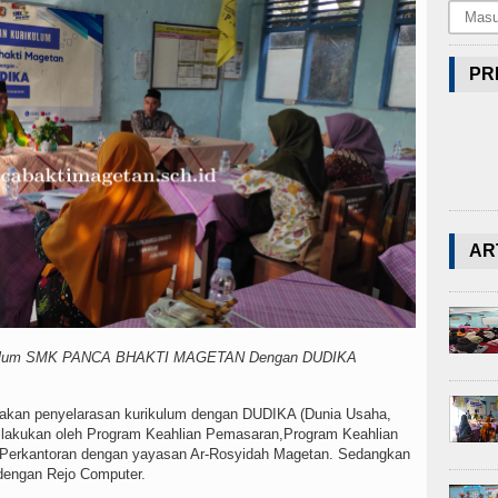
PR
AR
ikulum SMK PANCA BHAKTI MAGETAN Dengan DUDIKA
 penyelarasan kurikulum dengan DUDIKA (Dunia Usaha,
i dilakukan oleh Program Keahlian Pemasaran,Program Keahlian
Perkantoran dengan yayasan Ar-Rosyidah Magetan. Sedangkan
 dengan Rejo Computer.