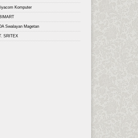
riyacom Komputer
BIMART
DA Swalayan Magetan
T. SRITEX