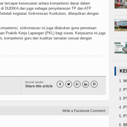
 tercapai kesesuaian antara kompetensi dasar dalam
di DUDIKA dan juga sebagai penyelarasan TP dan ATP
telah kegiatan Sinkronisasi Kurikulum, dilanjutkan dengan
tensi, sinkronasasi ini juga dilakukan guna pemetaan
n Praktik Kerja Lapangan (PKL) bagi siswa. Kerjasama ini juga
n, kompetensi guru dan kualitas tamatan sesuai dengan
KE
Wi
Social media





Share this article
P
PT
PT
Write a Facebook Comment
PT
B