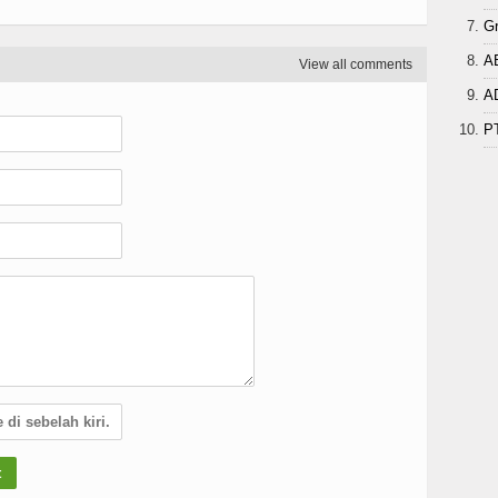
G
A
View all comments
A
P