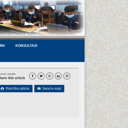
MNI
KONSULTASI
ocial media





hare this article
Print this article
Send e-mail

✉