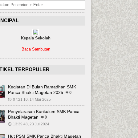
INCIPAL
Kepala Sekolah
Baca Sambutan
TIKEL TERPOPULER
Kegiatan Di Bulan Ramadhan SMK
Panca Bhakti Magetan 2025
0
07:21:10, 14 Mar 2025
🕔
Penyelarasan Kurikulum SMK Panca
Bhakti Magetan
0
13:39:48, 23 Jul 2024
🕔
Hut PSM SMK Panca Bhakti Magetan