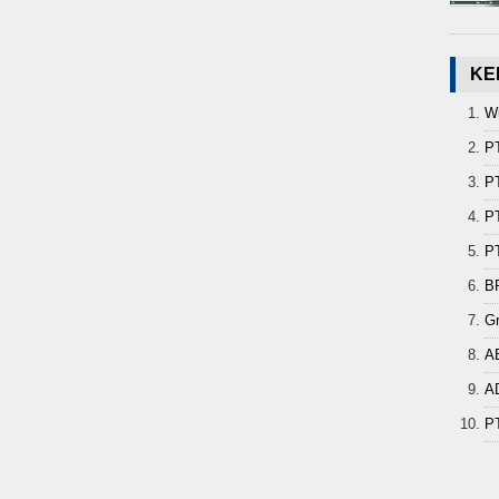
KE
Wi
P
PT
PT
PT
B
G
A
A
P