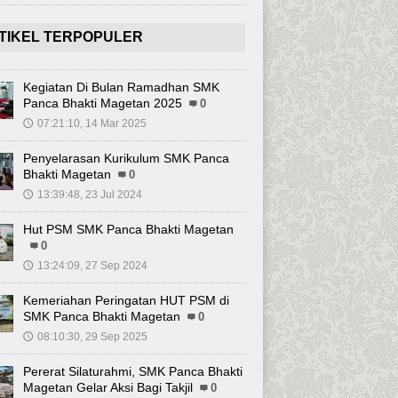
TIKEL TERPOPULER
Kegiatan Di Bulan Ramadhan SMK
Panca Bhakti Magetan 2025
0
07:21:10, 14 Mar 2025
🕔
Penyelarasan Kurikulum SMK Panca
Bhakti Magetan
0
13:39:48, 23 Jul 2024
🕔
Hut PSM SMK Panca Bhakti Magetan
0
13:24:09, 27 Sep 2024
🕔
Kemeriahan Peringatan HUT PSM di
SMK Panca Bhakti Magetan
0
08:10:30, 29 Sep 2025
🕔
Pererat Silaturahmi, SMK Panca Bhakti
Magetan Gelar Aksi Bagi Takjil
0