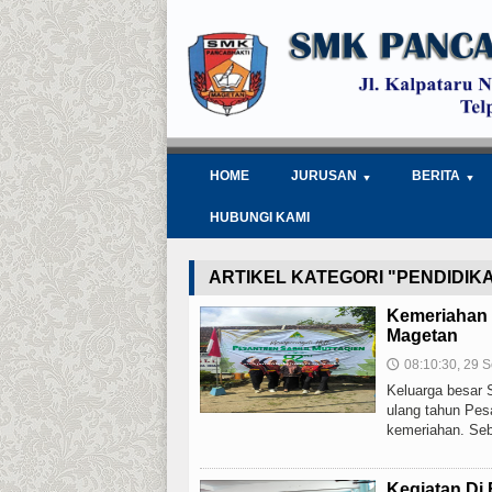
HOME
JURUSAN
BERITA
HUBUNGI KAMI
ARTIKEL KATEGORI "PENDIDIK
Kemeriahan 
Magetan
08:10:30, 29 S
🕔
Keluarga besar 
ulang tahun Pes
kemeriahan. Seb
Kegiatan Di