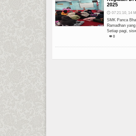
2025
07:21:10, 14 M
🕔
SMK Panca Bhak
Ramadhan yang 
Setiap pagi, sis
0