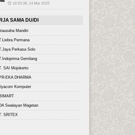
16:55:36, 14 Mar 2025
🕔
RJA SAMA DU/DI
rausaha Mandiri
T.Liebra Permana
.Jaya Perkasa Solo
.Indoprima Gemilang
. SAI Mojokerto
PR-EKA DHARMA
riyacom Komputer
BIMART
DA Swalayan Magetan
T. SRITEX