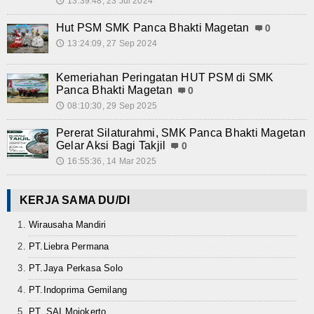
13:39:48, 23 Jul 2024
🕔
Hut PSM SMK Panca Bhakti Magetan
0
13:24:09, 27 Sep 2024
🕔
Kemeriahan Peringatan HUT PSM di SMK
Panca Bhakti Magetan
0
08:10:30, 29 Sep 2025
🕔
Pererat Silaturahmi, SMK Panca Bhakti Magetan
Gelar Aksi Bagi Takjil
0
16:55:36, 14 Mar 2025
🕔
KERJA SAMA DU/DI
Wirausaha Mandiri
PT.Liebra Permana
PT.Jaya Perkasa Solo
PT.Indoprima Gemilang
PT. SAI Mojokerto