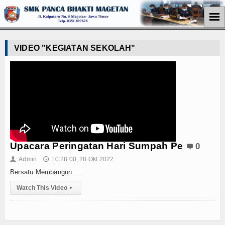
☰
Home
VIDEO "KEGIATAN SEKOLAH"
Jurusan
Teknik Komputer Jaringan
Perkantoran
Akuntansi
Upacara Peringatan Hari Sumpah Pe
0
Pemasaran
Admin
10:28:00, 28 Okt 2022
👤
🕔
Berita
Bersatu Membangun . . .
Watch This Video
▸
Pendidikan
Ekonomi