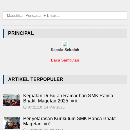
Teknologi
SMK-KU
Video
PRINCIPAL
Album Foto
Kepala Sekolah
E-Learning
Baca Sambutan
Agenda
ARTIKEL TERPOPULER
Alumni
Konsultasi
Kegiatan Di Bulan Ramadhan SMK Panca
Bhakti Magetan 2025
0
Hubungi Kami
07:21:10, 14 Mar 2025
🕔
Penyelarasan Kurikulum SMK Panca Bhakti
Magetan
0