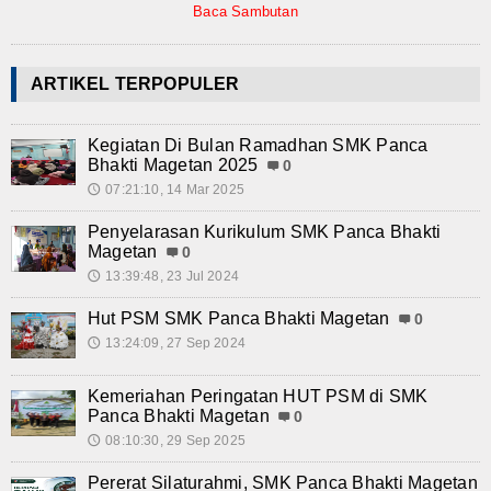
Baca Sambutan
Teknologi
SMK-KU
ARTIKEL TERPOPULER
Video
Kegiatan Di Bulan Ramadhan SMK Panca
Album Foto
Bhakti Magetan 2025
0
07:21:10, 14 Mar 2025
🕔
E-Learning
Penyelarasan Kurikulum SMK Panca Bhakti
Magetan
0
Agenda
13:39:48, 23 Jul 2024
🕔
Alumni
Hut PSM SMK Panca Bhakti Magetan
0
13:24:09, 27 Sep 2024
🕔
Konsultasi
Kemeriahan Peringatan HUT PSM di SMK
Hubungi Kami
Panca Bhakti Magetan
0
08:10:30, 29 Sep 2025
🕔
Pererat Silaturahmi, SMK Panca Bhakti Magetan