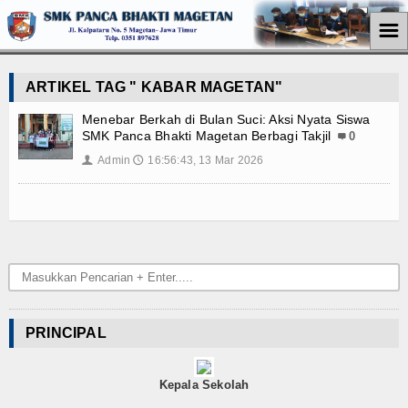
☰
Home
ARTIKEL TAG " KABAR MAGETAN"
Jurusan
Menebar Berkah di Bulan Suci: Aksi Nyata Siswa
SMK Panca Bhakti Magetan Berbagi Takjil
0
Teknik Komputer Jaringan
Admin
16:56:43, 13 Mar 2026
👤
🕔
Perkantoran
Akuntansi
Pemasaran
Berita
PRINCIPAL
Pendidikan
Kepala Sekolah
Ekonomi