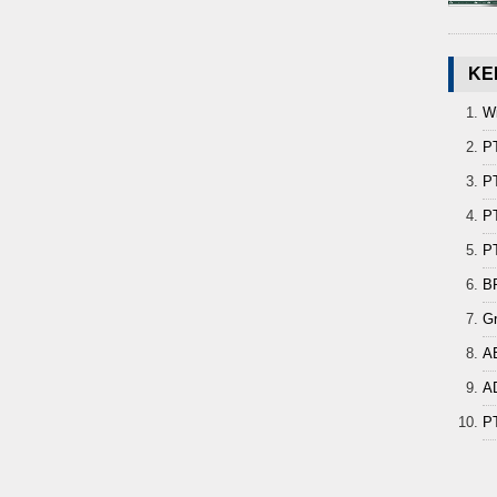
KE
Wi
P
PT
PT
PT
B
G
A
A
P