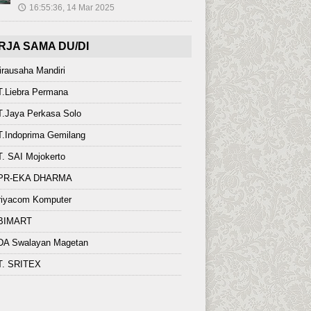
16:55:36, 14 Mar 2025
🕔
RJA SAMA DU/DI
rausaha Mandiri
T.Liebra Permana
.Jaya Perkasa Solo
.Indoprima Gemilang
. SAI Mojokerto
PR-EKA DHARMA
riyacom Komputer
BIMART
DA Swalayan Magetan
T. SRITEX