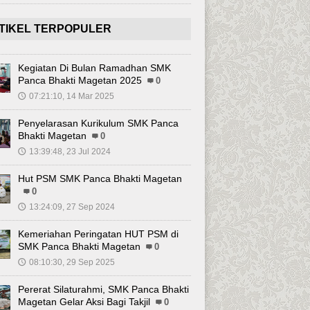
TIKEL TERPOPULER
Kegiatan Di Bulan Ramadhan SMK
Panca Bhakti Magetan 2025
0
07:21:10, 14 Mar 2025
🕔
Penyelarasan Kurikulum SMK Panca
Bhakti Magetan
0
13:39:48, 23 Jul 2024
🕔
Hut PSM SMK Panca Bhakti Magetan
0
13:24:09, 27 Sep 2024
🕔
Kemeriahan Peringatan HUT PSM di
SMK Panca Bhakti Magetan
0
08:10:30, 29 Sep 2025
🕔
Pererat Silaturahmi, SMK Panca Bhakti
Magetan Gelar Aksi Bagi Takjil
0