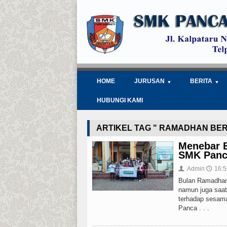
HOME
JURUSAN
BERITA
HUBUNGI KAMI
ARTIKEL TAG " RAMADHAN BE
Menebar B
SMK Panca
Admin
16:5
👤
🕔
Bulan Ramadhan
namun juga saat
terhadap sesama
Panca . . .