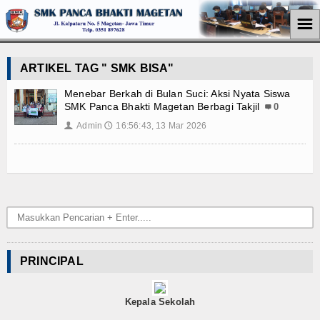
☰
Home
ARTIKEL TAG " SMK BISA"
Jurusan
Menebar Berkah di Bulan Suci: Aksi Nyata Siswa
SMK Panca Bhakti Magetan Berbagi Takjil
0
Teknik Komputer Jaringan
Admin
16:56:43, 13 Mar 2026
👤
🕔
Perkantoran
Akuntansi
Pemasaran
Berita
PRINCIPAL
Pendidikan
Kepala Sekolah
Ekonomi