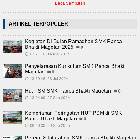
Baca Sambutan
Teknologi
SMK-KU
ARTIKEL TERPOPULER
Video
Kegiatan Di Bulan Ramadhan SMK Panca
Album Foto
Bhakti Magetan 2025
0
07:21:10, 14 Mar 2025
🕔
E-Learning
Penyelarasan Kurikulum SMK Panca Bhakti
Magetan
0
Agenda
13:39:48, 23 Jul 2024
🕔
Alumni
Hut PSM SMK Panca Bhakti Magetan
0
13:24:09, 27 Sep 2024
🕔
Konsultasi
Kemeriahan Peringatan HUT PSM di SMK
Hubungi Kami
Panca Bhakti Magetan
0
08:10:30, 29 Sep 2025
🕔
Pererat Silaturahmi, SMK Panca Bhakti Magetan