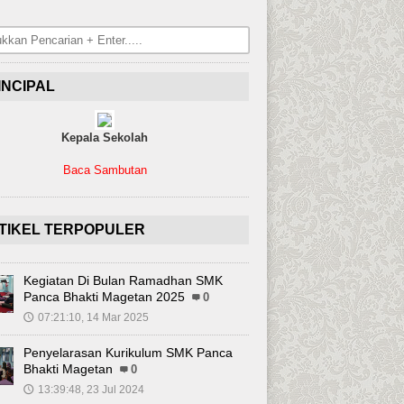
INCIPAL
Kepala Sekolah
Baca Sambutan
TIKEL TERPOPULER
Kegiatan Di Bulan Ramadhan SMK
Panca Bhakti Magetan 2025
0
07:21:10, 14 Mar 2025
🕔
Penyelarasan Kurikulum SMK Panca
Bhakti Magetan
0
13:39:48, 23 Jul 2024
🕔