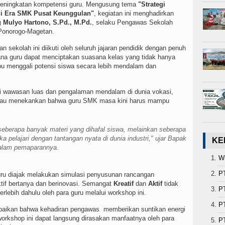
peningkatan kompetensi guru. Mengusung tema
"Strategi
di Era SMK Pusat Keunggulan"
, kegiatan ini menghadirkan
Mulyo Hartono, S.Pd., M.Pd.
, selaku Pengawas Sekolah
Ponorogo-Magetan.
 sekolah ini diikuti oleh seluruh jajaran pendidik dengan penuh
na guru dapat menciptakan suasana kelas yang tidak hanya
u menggali potensi siswa secara lebih mendalam dan
i wawasan luas dan pengalaman mendalam di dunia vokasi,
iau menekankan bahwa guru SMK masa kini harus mampu
eberapa banyak materi yang dihafal siswa, melainkan seberapa
pelajari dengan tantangan nyata di dunia industri," ujar Bapak
KE
alam pemaparannya.
Wi
P
 guru diajak melakukan simulasi penyusunan rancangan
tif bertanya dan berinovasi. Semangat
Kreatif
dan
Aktif
tidak
PT
terlebih dahulu oleh para guru melalui workshop ini.
PT
ikan bahwa kehadiran pengawas memberikan suntikan energi
 workshop ini dapat langsung dirasakan manfaatnya oleh para
PT