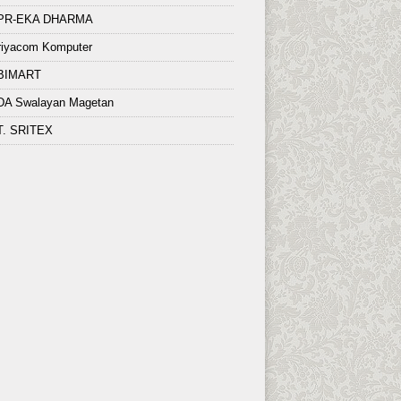
PR-EKA DHARMA
riyacom Komputer
BIMART
DA Swalayan Magetan
T. SRITEX