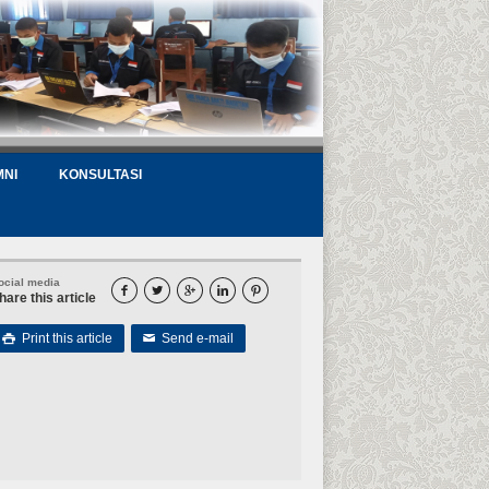
MNI
KONSULTASI
ocial media





hare this article
Print this article
Send e-mail

✉