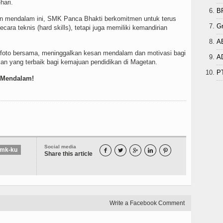
hari.
B
an mendalam ini, SMK Panca Bhakti berkomitmen untuk terus
G
cara teknis (hard skills), tetapi juga memiliki kemandirian
A
n foto bersama, meninggalkan kesan mendalam dan motivasi bagi
A
kan yang terbaik bagi kemajuan pendidikan di Magetan.
P
r Mendalam!
Social media
mk-ku





Share this article
Write a Facebook Comment