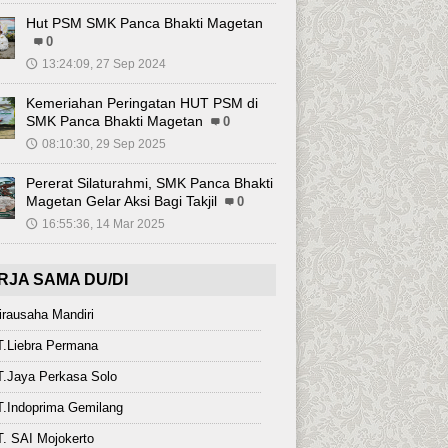
Hut PSM SMK Panca Bhakti Magetan
0
13:24:09, 27 Sep 2024
🕔
Kemeriahan Peringatan HUT PSM di
SMK Panca Bhakti Magetan
0
08:10:30, 29 Sep 2025
🕔
Pererat Silaturahmi, SMK Panca Bhakti
Magetan Gelar Aksi Bagi Takjil
0
16:55:36, 14 Mar 2025
🕔
RJA SAMA DU/DI
rausaha Mandiri
T.Liebra Permana
.Jaya Perkasa Solo
.Indoprima Gemilang
. SAI Mojokerto