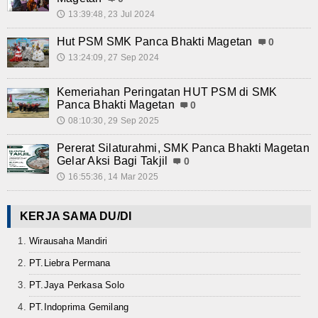
13:39:48, 23 Jul 2024
🕔
Hut PSM SMK Panca Bhakti Magetan
0
13:24:09, 27 Sep 2024
🕔
Kemeriahan Peringatan HUT PSM di SMK
Panca Bhakti Magetan
0
08:10:30, 29 Sep 2025
🕔
Pererat Silaturahmi, SMK Panca Bhakti Magetan
Gelar Aksi Bagi Takjil
0
16:55:36, 14 Mar 2025
🕔
KERJA SAMA DU/DI
Wirausaha Mandiri
PT.Liebra Permana
PT.Jaya Perkasa Solo
PT.Indoprima Gemilang