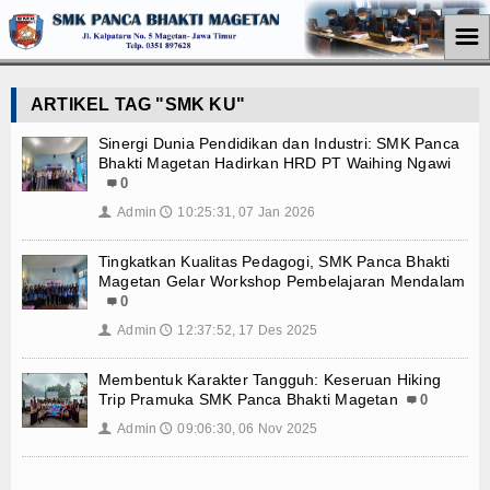
☰
Home
ARTIKEL TAG "SMK KU"
Jurusan
Sinergi Dunia Pendidikan dan Industri: SMK Panca
Bhakti Magetan Hadirkan HRD PT Waihing Ngawi
Teknik Komputer Jaringan
0
Admin
10:25:31, 07 Jan 2026
👤
🕔
Perkantoran
Tingkatkan Kualitas Pedagogi, SMK Panca Bhakti
Akuntansi
Magetan Gelar Workshop Pembelajaran Mendalam
0
Pemasaran
Admin
12:37:52, 17 Des 2025
👤
🕔
Berita
Membentuk Karakter Tangguh: Keseruan Hiking
Trip Pramuka SMK Panca Bhakti Magetan
0
Pendidikan
Admin
09:06:30, 06 Nov 2025
👤
🕔
Ekonomi