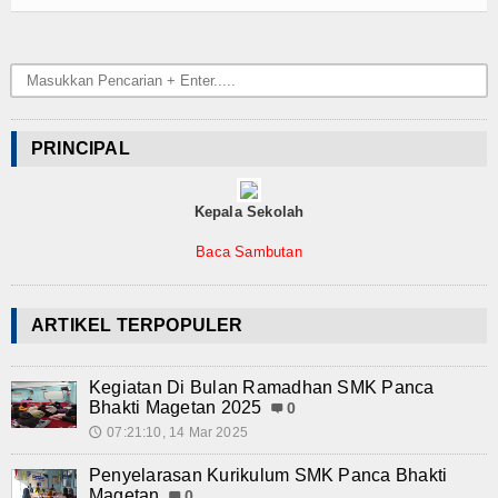
Teknologi
SMK-KU
Video
PRINCIPAL
Album Foto
Kepala Sekolah
E-Learning
Baca Sambutan
Agenda
Alumni
ARTIKEL TERPOPULER
Konsultasi
Kegiatan Di Bulan Ramadhan SMK Panca
Hubungi Kami
Bhakti Magetan 2025
0
07:21:10, 14 Mar 2025
🕔
Penyelarasan Kurikulum SMK Panca Bhakti
Magetan
0